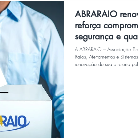
ABRARAIO renova
reforça comprom
segurança e qua
elétrico
A ABRARAIO – Associação Bras
Raios, Aterramentos e Sistemas de Pr
renovação de sua diretoria pe
após eleição realizada nesta q
continuidade da atual gestão 
associados no trabalho desen
entidade com a segurança, a 
no setor elétrico. O quadro di
da associação, é composto p