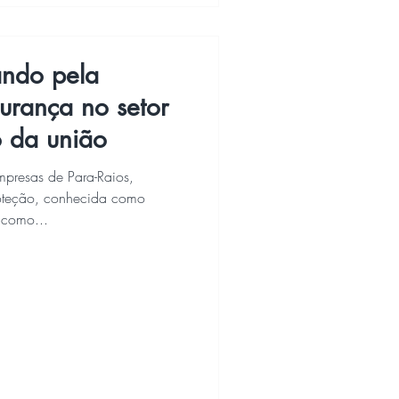
ndo pela
urança no setor
o da união
mpresas de Para-Raios,
roteção, conhecida como
 como...