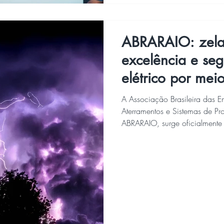
ABRARAIO: zela
excelência e seg
elétrico por mei
A Associação Brasileira das E
Aterramentos e Sistemas de P
ABRARAIO, surge oficialmente