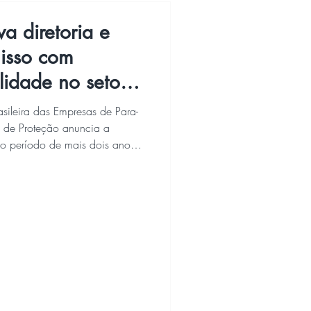
 diretoria e
isso com
lidade no setor
ileira das Empresas de Para-
oteção anuncia a
lo período de mais dois anos,
uinta-feira (27/11). A
reforça a confiança dos
volvido e no compromisso da
ética e o avanço tecnológico
retor , que permanece à frente
or: