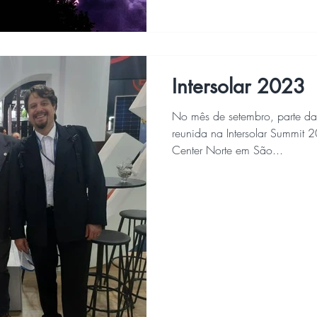
Intersolar 2023
No mês de setembro, parte da
reunida na Intersolar Summit
Center Norte em São...