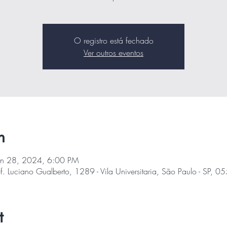
O registro está fechado
Ver outros eventos
n
un 28, 2024, 6:00 PM
of. Luciano Gualberto, 1289 - Vila Universitaria, São Paulo - SP, 0
t